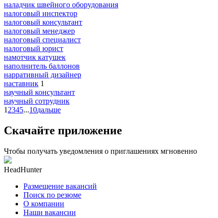
наладчик швейного оборудования
налоговый инспектор
налоговый консультант
налоговый менеджер
налоговый специалист
налоговый юрист
намотчик катушек
наполнитель баллонов
нарративный дизайнер
наставник
1
научный консультант
научный сотрудник
1
2
3
4
5
...
10
дальше
Скачайте приложение
Чтобы получать уведомления о приглашениях мгновенно
HeadHunter
Размещение вакансий
Поиск по резюме
О компании
Наши вакансии