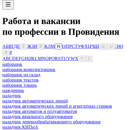
Работа и вакансии
по профессии в Провидения
А
Б
В
Г
Д
Е
Ж
З
И
К
Л
М
О
П
Р
С
Т
У
Ф
Х
Ц
Ч
Ш
Э
Ю
Ё
Й
Н
Щ
Ы
#
Я
A
B
C
D
E
F
G
H
I
J
K
L
M
N
O
P
Q
R
S
T
U
V
W
X
Y
Z
наборщик
наборщик-комплектовщик
наборщик на склад
наборщик текстов
наборщик товара
наждачник
наладчик
наладчик автоматических линий
наладчик автоматических линий и агрегатных станков
наладчик автоматов и полуавтоматов
наладчик вязального оборудования
наладчик деревообрабатывающего оборудования
наладчик КИПиА